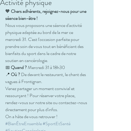
Activité physique
🧡 
Chers adhérents, rejoignez-nous pour une 
séance bien-être !
Nous vous proposons une séance d'activité 
physique adaptée au bord de la mer ce 
mercredi 31. C'est l'occasion parfaite pour 
prendre soin de vous tout en bénéficiant des 
bienfaits du sport dans le cadre de notre 
soutien en cancérologie.
📅 
Quand ?
 Mercredi 31 à 18h30
📍 
Où ?
 De devant le restaurant, le chant des 
vagues à Frontignan.
Venez partager un moment convivial et 
ressourçant ! Pour réserver votre place, 
rendez-vous sur notre site ou contactez-nous 
directement pour plus d'infos.
On a hâte de vous retrouver !
#BienÊtreEnsemble
#SportEtSanté
#SoutienCancérologie